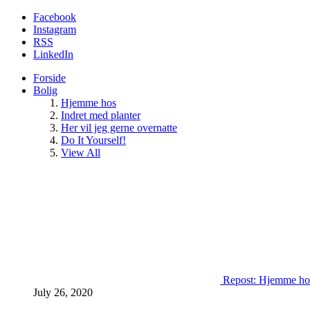
Facebook
Instagram
RSS
LinkedIn
Forside
Bolig
Hjemme hos
Indret med planter
Her vil jeg gerne overnatte
Do It Yourself!
View All
Repost: Hjemme ho
July 26, 2020