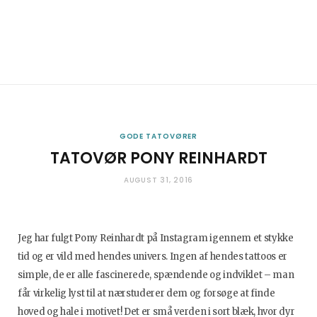
GODE TATOVØRER
TATOVØR PONY REINHARDT
AUGUST 31, 2016
Jeg har fulgt Pony Reinhardt på Instagram igennem et stykke
tid og er vild med hendes univers. Ingen af hendes tattoos er
simple, de er alle fascinerede, spændende og indviklet – man
får virkelig lyst til at nærstuderer dem og forsøge at finde
hoved og hale i motivet! Det er små verden i sort blæk, hvor dyr