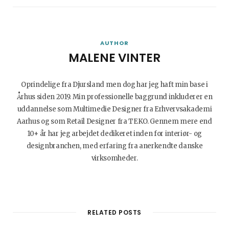
AUTHOR
MALENE VINTER
Oprindelige fra Djursland men dog har jeg haft min base i
Århus siden 2019. Min professionelle baggrund inkluderer en
uddannelse som Multimedie Designer fra Erhvervsakademi
Aarhus og som Retail Designer fra TEKO. Gennem mere end
10+ år har jeg arbejdet dedikeret inden for interiør- og
designbranchen, med erfaring fra anerkendte danske
virksomheder.
W
I
B
L
e
n
l
i
b
s
o
n
RELATED POSTS
s
t
g
k