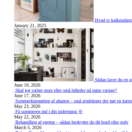
Hvad er kalkmaling?
January 21, 2025
Sådan laver du en g
June 19, 2026
Skal jeg vælge store eller små billeder på mine vægge?
June 17, 2026
Sommerklargøring af altanen – små ændringer der gør en kæm
May 23, 2026
Få sommeren ind i din indretning 🌞
May 22, 2026
Behandling af egetræ – sådan beskytter du dit bord eller gulv
March 5, 2026