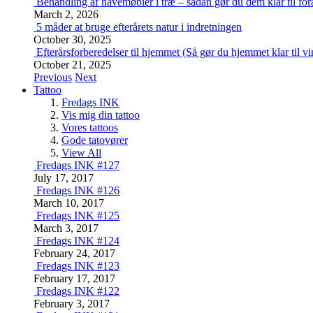
Behandling af havemøbler i træ – sådan gør du dem klar til for
March 2, 2026
5 måder at bruge efterårets natur i indretningen
October 30, 2025
Efterårsforberedelser til hjemmet (Så gør du hjemmet klar til vi
October 21, 2025
Previous
Next
Tattoo
Fredags INK
Vis mig din tattoo
Vores tattoos
Gode tatovører
View All
Fredags INK #127
July 17, 2017
Fredags INK #126
March 10, 2017
Fredags INK #125
March 3, 2017
Fredags INK #124
February 24, 2017
Fredags INK #123
February 17, 2017
Fredags INK #122
February 3, 2017