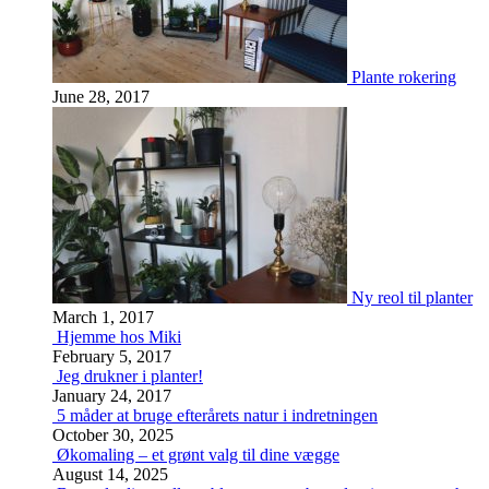
Plante rokering
June 28, 2017
Ny reol til planter
March 1, 2017
Hjemme hos Miki
February 5, 2017
Jeg drukner i planter!
January 24, 2017
5 måder at bruge efterårets natur i indretningen
October 30, 2025
Økomaling – et grønt valg til dine vægge
August 14, 2025