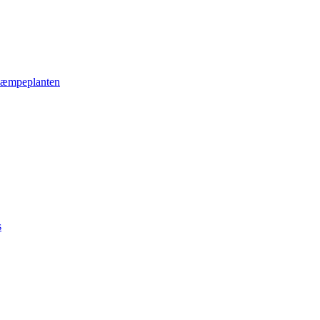
æmpeplanten
s