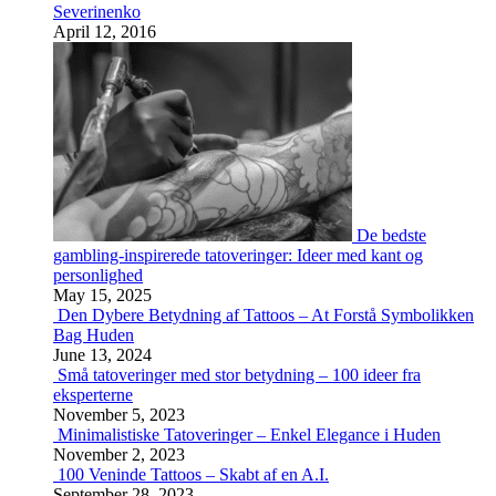
Severinenko
April 12, 2016
De bedste
gambling-inspirerede tatoveringer: Ideer med kant og
personlighed
May 15, 2025
Den Dybere Betydning af Tattoos – At Forstå Symbolikken
Bag Huden
June 13, 2024
Små tatoveringer med stor betydning – 100 ideer fra
eksperterne
November 5, 2023
Minimalistiske Tatoveringer – Enkel Elegance i Huden
November 2, 2023
100 Veninde Tattoos – Skabt af en A.I.
September 28, 2023