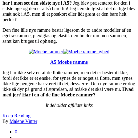
har i mon set den sidste nye i A5?
Jeg blev præsenteret for den i
sidste uge og den er altså bare fin! Jeg tænkte først at det da lige blev
småt nok i A5, men til et postkort eller lidt grønt er den bare helt
perfekt!
Den fine lille nye ramme består ligesom de to andre modeller af en
egetræsramme, plexiglas og elastik den holder rammen sammen,
samt kan bruges til ophæng.
A5 Moebe ramme
Jeg har ikke selv en af de flotte rammer, men det er bestemt ikke,
fordi det ikke er et ønske, for synes de er noget så flotte, men synes
ikke lige pengene har været til det, desværre. Den nye ramme er dog
ikke så dyr på grund af størrelsen, så måske det skal være nu.
Hvad
med jer? Har i en af de fine Moebe rammer?
– Indeholder affiliate links –
Keep Reading
By
Malene Vinter
0