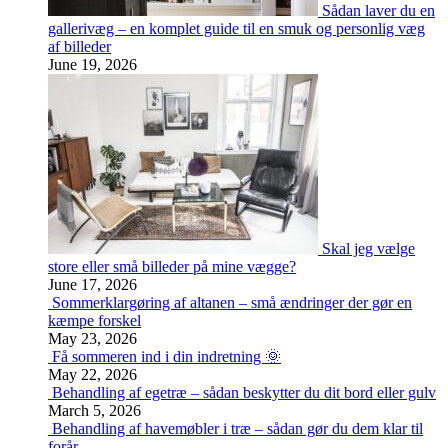
Sådan laver du en
gallerivæg – en komplet guide til en smuk og personlig væg
af billeder
June 19, 2026
Skal jeg vælge
store eller små billeder på mine vægge?
June 17, 2026
Sommerklargøring af altanen – små ændringer der gør en
kæmpe forskel
May 23, 2026
Få sommeren ind i din indretning 🌞
May 22, 2026
Behandling af egetræ – sådan beskytter du dit bord eller gulv
March 5, 2026
Behandling af havemøbler i træ – sådan gør du dem klar til
forår