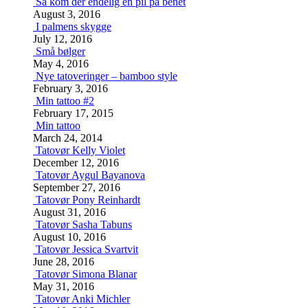
Så kom der endelig en pil på benet
August 3, 2016
I palmens skygge
July 12, 2016
Små bølger
May 4, 2016
Nye tatoveringer – bamboo style
February 3, 2016
Min tattoo #2
February 17, 2015
Min tattoo
March 24, 2014
Tatovør Kelly Violet
December 12, 2016
Tatovør Aygul Bayanova
September 27, 2016
Tatovør Pony Reinhardt
August 31, 2016
Tatovør Sasha Tabuns
August 10, 2016
Tatovør Jessica Svartvit
June 28, 2016
Tatovør Simona Blanar
May 31, 2016
Tatovør Anki Michler