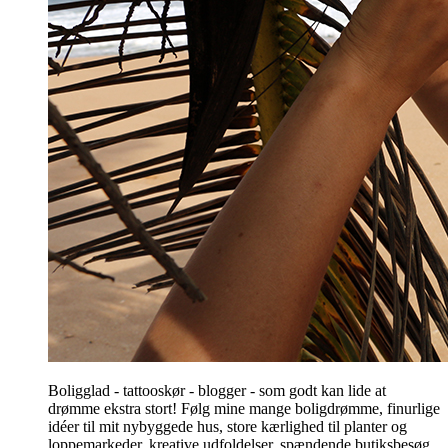
Boligglad - tattooskør - blogger - som godt kan lide at
drømme ekstra stort! Følg mine mange boligdrømme, finurlige
idéer til mit nybyggede hus, store kærlighed til planter og
loppemarkeder, kreative udfoldelser, spændende butiksbesøg,