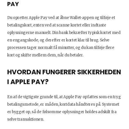
PAY
Du opretter Apple Pay ved at åbne Wallet-appen og tilføje et
betalingskort, enten ved at scanne kortet eller indtaste
oplysningerne manuelt. Din bank bekræfter typisk kortet med
en engangskode, og derefter er kortet klar til brug. Selve
processen tager normalt få minutter, og du kan tilføje flere
kort og skifte mellem dem, når du betaler.
HVORDAN FUNGERER SIKKERHEDEN
I APPLE PAY?
En af de vigtigste grunde til, at Apple Pay opfattes som en tryg
betalingsmetode, er måden, kortdata håndteres på. Systemet
er bygget op, så de følsomme oplysninger holdes adskilt fra
selve transaktionen.