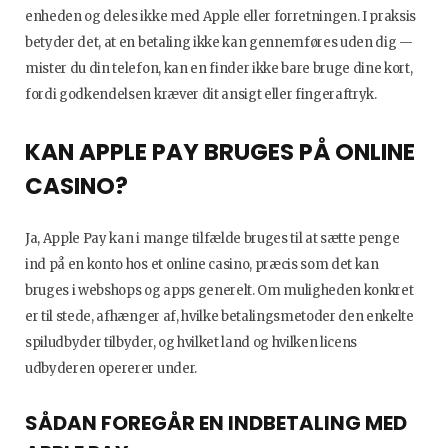
enheden og deles ikke med Apple eller forretningen. I praksis
betyder det, at en betaling ikke kan gennemføres uden dig —
mister du din telefon, kan en finder ikke bare bruge dine kort,
fordi godkendelsen kræver dit ansigt eller fingeraftryk.
KAN APPLE PAY BRUGES PÅ ONLINE
CASINO?
Ja, Apple Pay kan i mange tilfælde bruges til at sætte penge
ind på en konto hos et online casino, præcis som det kan
bruges i webshops og apps generelt. Om muligheden konkret
er til stede, afhænger af, hvilke betalingsmetoder den enkelte
spiludbyder tilbyder, og hvilket land og hvilken licens
udbyderen opererer under.
SÅDAN FOREGÅR EN INDBETALING MED