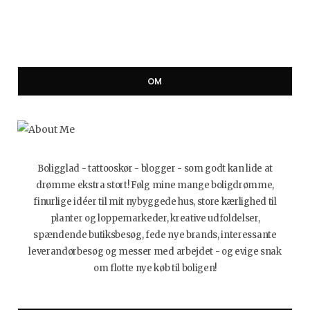
OM
Boligglad - tattooskør - blogger - som godt kan lide at
drømme ekstra stort! Følg mine mange boligdrømme,
finurlige idéer til mit nybyggede hus, store kærlighed til
planter og loppemarkeder, kreative udfoldelser,
spændende butiksbesøg, fede nye brands, interessante
leverandørbesøg og messer med arbejdet - og evige snak
om flotte nye køb til boligen!