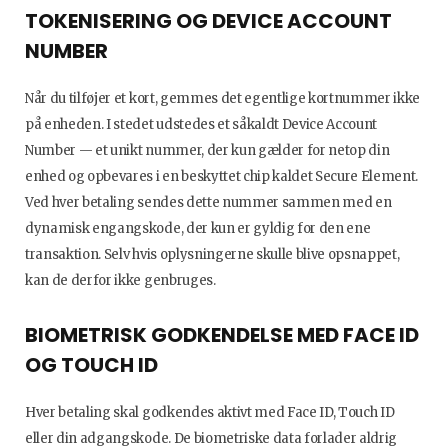
TOKENISERING OG DEVICE ACCOUNT
NUMBER
Når du tilføjer et kort, gemmes det egentlige kortnummer ikke
på enheden. I stedet udstedes et såkaldt Device Account
Number — et unikt nummer, der kun gælder for netop din
enhed og opbevares i en beskyttet chip kaldet Secure Element.
Ved hver betaling sendes dette nummer sammen med en
dynamisk engangskode, der kun er gyldig for den ene
transaktion. Selv hvis oplysningerne skulle blive opsnappet,
kan de derfor ikke genbruges.
BIOMETRISK GODKENDELSE MED FACE ID
OG TOUCH ID
Hver betaling skal godkendes aktivt med Face ID, Touch ID
eller din adgangskode. De biometriske data forlader aldrig