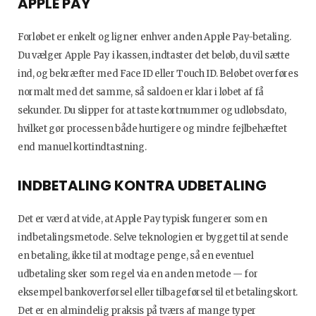
APPLE PAY
Forløbet er enkelt og ligner enhver anden Apple Pay-betaling.
Du vælger Apple Pay i kassen, indtaster det beløb, du vil sætte
ind, og bekræfter med Face ID eller Touch ID. Beløbet overføres
normalt med det samme, så saldoen er klar i løbet af få
sekunder. Du slipper for at taste kortnummer og udløbsdato,
hvilket gør processen både hurtigere og mindre fejlbehæftet
end manuel kortindtastning.
INDBETALING KONTRA UDBETALING
Det er værd at vide, at Apple Pay typisk fungerer som en
indbetalingsmetode. Selve teknologien er bygget til at sende
en betaling, ikke til at modtage penge, så en eventuel
udbetaling sker som regel via en anden metode — for
eksempel bankoverførsel eller tilbageførsel til et betalingskort.
Det er en almindelig praksis på tværs af mange typer