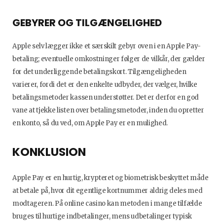
GEBYRER OG TILGÆNGELIGHED
Apple selv lægger ikke et særskilt gebyr oven i en Apple Pay-
betaling; eventuelle omkostninger følger de vilkår, der gælder
for det underliggende betalingskort. Tilgængeligheden
varierer, fordi det er den enkelte udbyder, der vælger, hvilke
betalingsmetoder kassen understøtter. Det er derfor en god
vane at tjekke listen over betalingsmetoder, inden du opretter
en konto, så du ved, om Apple Pay er en mulighed.
KONKLUSION
Apple Pay er en hurtig, krypteret og biometrisk beskyttet måde
at betale på, hvor dit egentlige kortnummer aldrig deles med
modtageren. På online casino kan metoden i mange tilfælde
bruges til hurtige indbetalinger, mens udbetalinger typisk