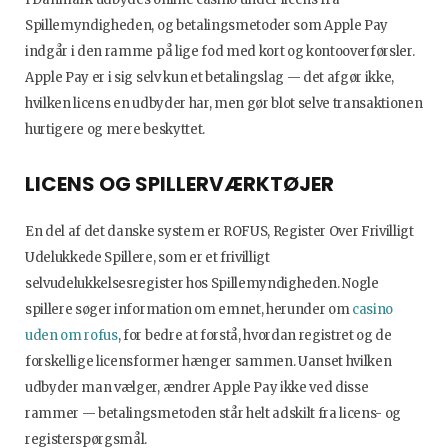
Spillemyndigheden, og betalingsmetoder som Apple Pay
indgår i den ramme på lige fod med kort og kontooverførsler.
Apple Pay er i sig selv kun et betalingslag — det afgør ikke,
hvilken licens en udbyder har, men gør blot selve transaktionen
hurtigere og mere beskyttet.
LICENS OG SPILLERVÆRKTØJER
En del af det danske system er ROFUS, Register Over Frivilligt
Udelukkede Spillere, som er et frivilligt
selvudelukkelsesregister hos Spillemyndigheden. Nogle
spillere søger information om emnet, herunder om
casino
uden om rofus
, for bedre at forstå, hvordan registret og de
forskellige licensformer hænger sammen. Uanset hvilken
udbyder man vælger, ændrer Apple Pay ikke ved disse
rammer — betalingsmetoden står helt adskilt fra licens- og
registerspørgsmål.