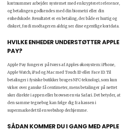
kortnummer arbejder systemet med en krypteret reference,
og betalingen godkendes med din biometri eller din
enhedskode. Resultatet er en betaling, der både er hurtig og
diskret, fordi modtageren aldrig ser dine egentlige kortdata.
HVILKE ENHEDER UNDERSTØTTER APPLE
PAY?
Apple Pay fungerer på tværs af Apples økosystem: iPhone,
Apple Watch, iPad og Mac med Touch ID eller Face ID. Til
betalinger i fysiske butikker bruges NFC-teknologi, som kun
virker over ganske få centimeter, mens betalinger på nettet
sker direkte i appen eller browseren via Safari. Det betyder, at
den samme tegnebog kan følge dig fra kassen i
supermarkedet til en webshop derhjemme.
SÅDAN KOMMER DU I GANG MED APPLE