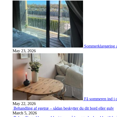
Sommerklargøring a
May 23, 2026
Få sommeren ind i d
May 22, 2026
Behandling af egetræ – sådan beskytter du dit bord eller gulv
March 5, 2026