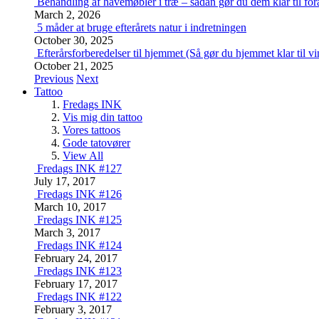
Behandling af havemøbler i træ – sådan gør du dem klar til for
March 2, 2026
5 måder at bruge efterårets natur i indretningen
October 30, 2025
Efterårsforberedelser til hjemmet (Så gør du hjemmet klar til vi
October 21, 2025
Previous
Next
Tattoo
Fredags INK
Vis mig din tattoo
Vores tattoos
Gode tatovører
View All
Fredags INK #127
July 17, 2017
Fredags INK #126
March 10, 2017
Fredags INK #125
March 3, 2017
Fredags INK #124
February 24, 2017
Fredags INK #123
February 17, 2017
Fredags INK #122
February 3, 2017