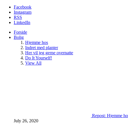
Facebook
Instagram
RSS
LinkedIn
Forside
Bolig
Hjemme hos
Indret med planter
Her vil jeg gerne overnatte
Do It Yourself!
View All
Repost: Hjemme ho
July 26, 2020