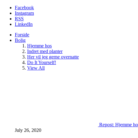
Facebook
Instagram
RSS
LinkedIn
Forside
Bolig
Hjemme hos
Indret med planter
Her vil jeg gerne overnatte
Do It Yourself!
View All
Repost: Hjemme ho
July 26, 2020