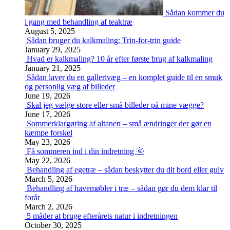
Sådan kommer du
i gang med behandling af teaktræ
August 5, 2025
Sådan bruger du kalkmaling: Trin-for-trin guide
January 29, 2025
Hvad er kalkmaling? 10 år efter første brug af kalkmaling
January 21, 2025
Sådan laver du en gallerivæg – en komplet guide til en smuk
og personlig væg af billeder
June 19, 2026
Skal jeg vælge store eller små billeder på mine vægge?
June 17, 2026
Sommerklargøring af altanen – små ændringer der gør en
kæmpe forskel
May 23, 2026
Få sommeren ind i din indretning 🌞
May 22, 2026
Behandling af egetræ – sådan beskytter du dit bord eller gulv
March 5, 2026
Behandling af havemøbler i træ – sådan gør du dem klar til
forår
March 2, 2026
5 måder at bruge efterårets natur i indretningen
October 30, 2025