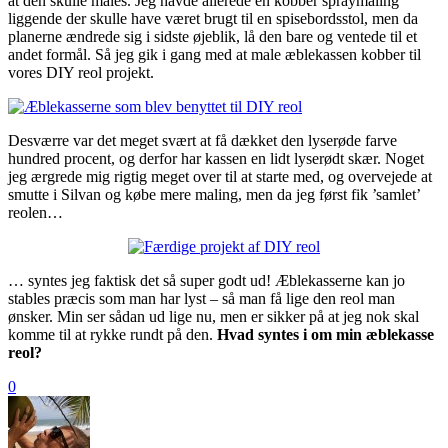
at den skulle males. Jeg havde allerede en kobber spraymaling
liggende der skulle have været brugt til en spisebordsstol, men da
planerne ændrede sig i sidste øjeblik, lå den bare og ventede til et
andet formål. Så jeg gik i gang med at male æblekassen kobber til
vores DIY reol projekt.
Desværre var det meget svært at få dækket den lyserøde farve
hundred procent, og derfor har kassen en lidt lyserødt skær. Noget
jeg ærgrede mig rigtig meget over til at starte med, og overvejede at
smutte i Silvan og købe mere maling, men da jeg først fik ’samlet’
reolen…
… syntes jeg faktisk det så super godt ud! Æblekasserne kan jo
stables præcis som man har lyst – så man få lige den reol man
ønsker. Min ser sådan ud lige nu, men er sikker på at jeg nok skal
komme til at rykke rundt på den.
Hvad syntes i om min æblekasse
reol?
0