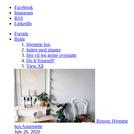
Facebook
Instagram
RSS
LinkedIn
Forside
Bolig
Hjemme hos
Indret med planter
Her vil jeg gerne overnatte
Do It Yourself!
View All
Repost: Hjemme
hos Annemette
July 26, 2020