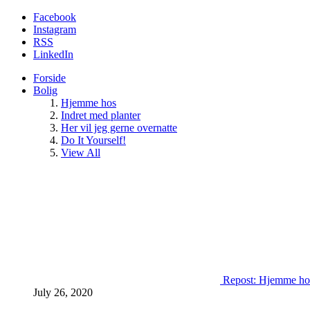
Facebook
Instagram
RSS
LinkedIn
Forside
Bolig
Hjemme hos
Indret med planter
Her vil jeg gerne overnatte
Do It Yourself!
View All
Repost: Hjemme ho
July 26, 2020