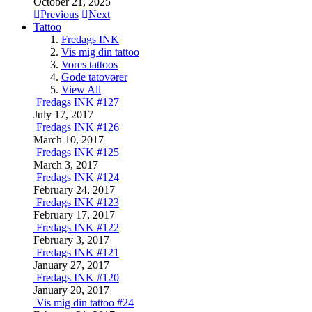
October 21, 2025
Previous
Next
Tattoo
Fredags INK
Vis mig din tattoo
Vores tattoos
Gode tatovører
View All
Fredags INK #127
July 17, 2017
Fredags INK #126
March 10, 2017
Fredags INK #125
March 3, 2017
Fredags INK #124
February 24, 2017
Fredags INK #123
February 17, 2017
Fredags INK #122
February 3, 2017
Fredags INK #121
January 27, 2017
Fredags INK #120
January 20, 2017
Vis mig din tattoo #24