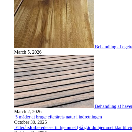
Behandling af egetræ
March 5, 2026
Behandling af havem
March 2, 2026
5 måder at bruge efterårets natur i indretningen
October 30, 2025
Efterårsforberedelser til hjemmet (Så gør du hjemmet klar til vi