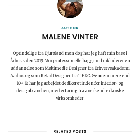
AUTHOR
MALENE VINTER
Oprindelige fra Djursland men dog har jeg haft min base i
Århus siden 2019. Min professionelle baggrund inkluderer en
uddannelse som Multimedie Designer fra Erhvervsakademi
Aarhus og som Retail Designer fra TEKO. Gennem mere end
10+ år har jeg arbejdet dedikeret inden for interiør- og
designbranchen, med erfaring fra anerkendte danske
virksomheder.
W
I
B
L
e
n
l
i
b
s
o
n
RELATED POSTS
s
t
g
k