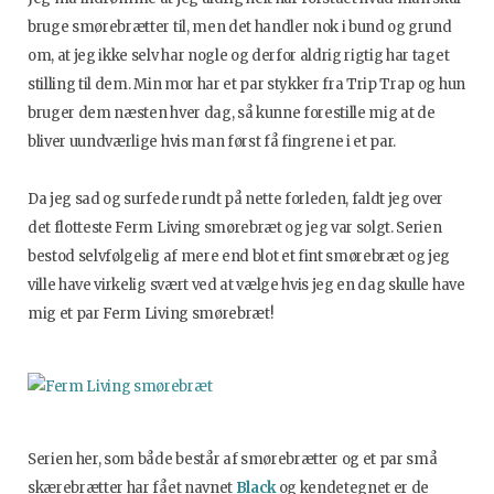
bruge smørebrætter til, men det handler nok i bund og grund
om, at jeg ikke selv har nogle og derfor aldrig rigtig har taget
stilling til dem. Min mor har et par stykker fra Trip Trap og hun
bruger dem næsten hver dag, så kunne forestille mig at de
bliver uundværlige hvis man først få fingrene i et par.
Da jeg sad og surfede rundt på nette forleden, faldt jeg over
det flotteste Ferm Living smørebræt og jeg var solgt. Serien
bestod selvfølgelig af mere end blot et fint smørebræt og jeg
ville have virkelig svært ved at vælge hvis jeg en dag skulle have
mig et par Ferm Living smørebræt!
Serien her, som både består af smørebrætter og et par små
skærebrætter har fået navnet
Black
og kendetegnet er de