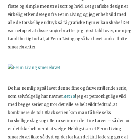
flotte og simple mønstre i sort og hvid. Det grafiske design er
virkelig et kendetegn fra Ferm Living og jeg er helt vild med
alle de forskellige udtryk så få grafiske figurer kan skabe! Det
var netop et af disse smørebrætter jeg først faldt over, men jeg
fandt hurtigt ud af, at Ferm Living også har lavet andre flotte
smørebrætter.
De har nemlig også lavet denne fine og farvestrålende serie,
som selvfølgelig har navnet
Retro
! Jeg er personligt lige vild
med begge serier og tror det ville se helt vildt fedt ud, at
kombinere de to! I Black serien kan man få hele seks
forskellige slags og i Retro serien er der fire farver – så derfor
er det ikke helt nemt at vælge. Heldigvis er et Ferm Living
smørebræt ikke så dyrt og derfor kan det fint lade sig gøre at