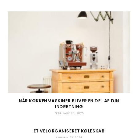
i
a
L
e
t
g
o
d
e
r
v
I
a
i
n
m
n
NÅR KØKKENMASKINER BLIVER EN DEL AF DIN
INDRETNING
FEBRUARY 24, 2025
ET VELORGANISERET KØLESKAB
AUGUST 22, 2024