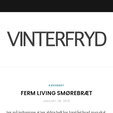
F
I
R
L
a
n
S
i
c
s
S
n
e
t
k
b
a
e
o
g
d
o
r
I
KØKKENET
FERM LIVING SMØREBRÆT
k
a
n
JANUARY 28, 2015
m
Jeg må indrømme at jeg aldrig helt har forstået hvad man skal