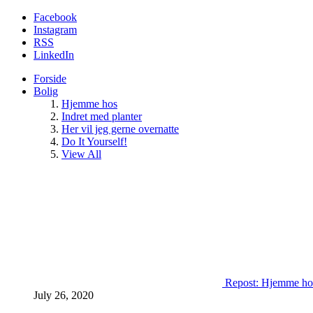
Facebook
Instagram
RSS
LinkedIn
Forside
Bolig
Hjemme hos
Indret med planter
Her vil jeg gerne overnatte
Do It Yourself!
View All
Repost: Hjemme ho
July 26, 2020