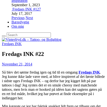
Inspiration
September 1, 2023
Fredags INK #127
July 17, 2017
Previous
Next
Bæredygtig
Om mig
Fredags INK
Fredags INK #22
November 21, 2014
Så blev det sørme fredag igen og tid til en omgang
Fredags INK
.
Jeg kunne ikke lade være med, at blive inspireret af det første billede
i sidste uges Fredags INK – og derfor har jeg kigget lidt på par
tattoos i dag! Jeg syntes det er en smule cheesy med matchende
tattoos, men hvis man er hooked på idéen kan det sagtens gøres på
en ret fed måde, hvilket jeg har prøvet at finde eksempler på i
indlægget her.
Min kæreste og jeg har faktisk snakket lidt frem og tilbage om det