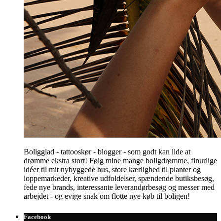
Boligglad - tattooskør - blogger - som godt kan lide at
drømme ekstra stort! Følg mine mange boligdrømme, finurlige
idéer til mit nybyggede hus, store kærlighed til planter og
loppemarkeder, kreative udfoldelser, spændende butiksbesøg,
fede nye brands, interessante leverandørbesøg og messer med
arbejdet - og evige snak om flotte nye køb til boligen!
Facebook