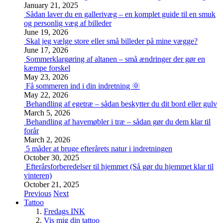
January 21, 2025
Sådan laver du en gallerivæg – en komplet guide til en smuk
og personlig væg af billeder
June 19, 2026
Skal jeg vælge store eller små billeder på mine vægge?
June 17, 2026
Sommerklargøring af altanen – små ændringer der gør en
kæmpe forskel
May 23, 2026
Få sommeren ind i din indretning 🌞
May 22, 2026
Behandling af egetræ – sådan beskytter du dit bord eller gulv
March 5, 2026
Behandling af havemøbler i træ – sådan gør du dem klar til
forår
March 2, 2026
5 måder at bruge efterårets natur i indretningen
October 30, 2025
Efterårsforberedelser til hjemmet (Så gør du hjemmet klar til
vinteren)
October 21, 2025
Previous
Next
Tattoo
Fredags INK
Vis mig din tattoo