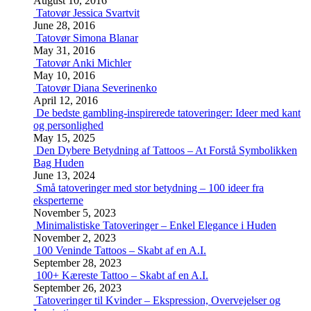
August 10, 2016
Tatovør Jessica Svartvit
June 28, 2016
Tatovør Simona Blanar
May 31, 2016
Tatovør Anki Michler
May 10, 2016
Tatovør Diana Severinenko
April 12, 2016
De bedste gambling-inspirerede tatoveringer: Ideer med kant
og personlighed
May 15, 2025
Den Dybere Betydning af Tattoos – At Forstå Symbolikken
Bag Huden
June 13, 2024
Små tatoveringer med stor betydning – 100 ideer fra
eksperterne
November 5, 2023
Minimalistiske Tatoveringer – Enkel Elegance i Huden
November 2, 2023
100 Veninde Tattoos – Skabt af en A.I.
September 28, 2023
100+ Kæreste Tattoo – Skabt af en A.I.
September 26, 2023
Tatoveringer til Kvinder – Ekspression, Overvejelser og