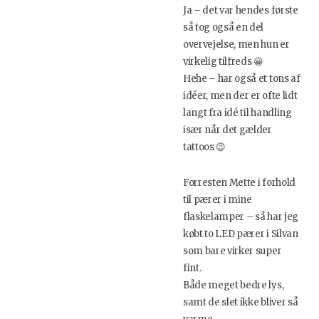
Ja – det var hendes første
så tog også en del
overvejelse, men hun er
virkelig tilfreds 😀
Hehe – har også et tons af
idéer, men der er ofte lidt
langt fra idé til handling
især når det gælder
tattoos 😉
Forresten Mette i forhold
til pærer i mine
flaskelamper – så har jeg
købt to LED pærer i Silvan
som bare virker super
fint.
Både meget bedre lys,
samt de slet ikke bliver så