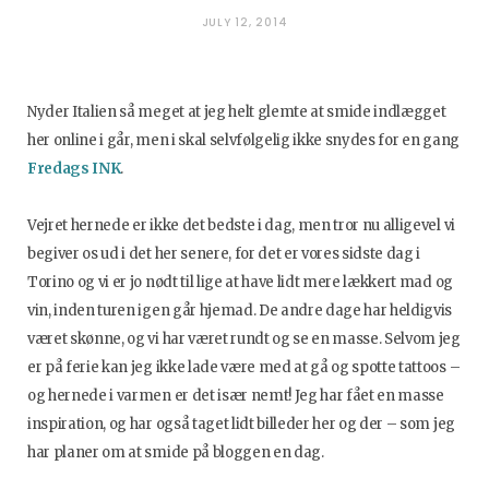
JULY 12, 2014
Nyder Italien så meget at jeg helt glemte at smide indlægget
her online i går, men i skal selvfølgelig ikke snydes for en gang
Fredags INK
.
Vejret hernede er ikke det bedste i dag, men tror nu alligevel vi
begiver os ud i det her senere, for det er vores sidste dag i
Torino og vi er jo nødt til lige at have lidt mere lækkert mad og
vin, inden turen igen går hjemad. De andre dage har heldigvis
været skønne, og vi har været rundt og se en masse. Selvom jeg
er på ferie kan jeg ikke lade være med at gå og spotte tattoos –
og hernede i varmen er det især nemt! Jeg har fået en masse
inspiration, og har også taget lidt billeder her og der – som jeg
har planer om at smide på bloggen en dag.