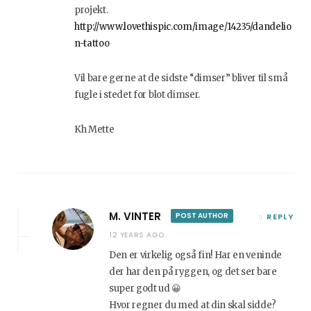
projekt.
http://www.lovethispic.com/image/14235/dandelio
n-tattoo
Vil bare gerne at de sidste “dimser” bliver til små
fugle i stedet for blot dimser.
Kh Mette
M. VINTER
POST AUTHOR
REPLY
12 YEARS AGO
Den er virkelig også fin! Har en veninde
der har den på ryggen, og det ser bare
super godt ud 😀
Hvor regner du med at din skal sidde?