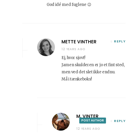
God idé med fuglene 😉
METTE VINTHER
REPLY
12 YEARS AGO
Ej, hvor sjovt!
Jamen skulderen er jo et fint sted,
men ved det slet ikke endnu.
Må i tænkeboks!
M. VINTER
POST AUTHOR
REPLY
12 YEARS AGO