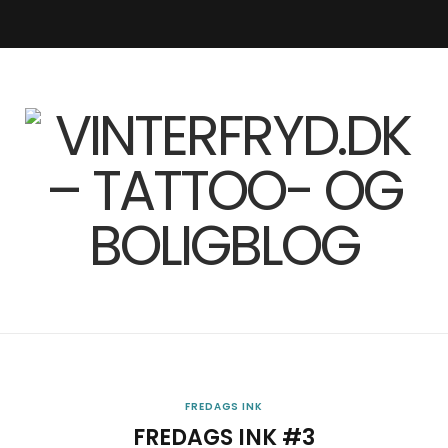
F
I
R
L
a
n
S
i
c
s
S
n
e
t
k
b
a
e
o
g
d
o
r
I
k
a
n
FREDAGS INK
FREDAGS INK #3
m