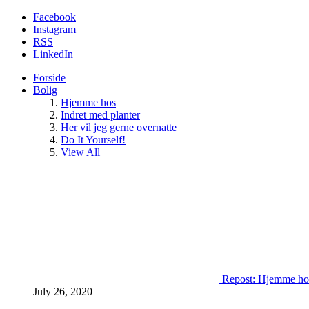
Facebook
Instagram
RSS
LinkedIn
Forside
Bolig
Hjemme hos
Indret med planter
Her vil jeg gerne overnatte
Do It Yourself!
View All
Repost: Hjemme ho
July 26, 2020