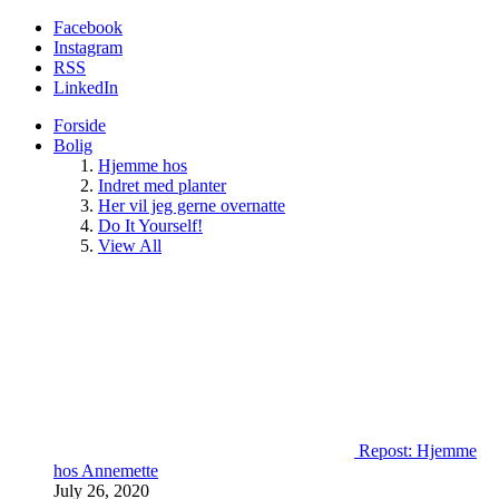
Facebook
Instagram
RSS
LinkedIn
Forside
Bolig
Hjemme hos
Indret med planter
Her vil jeg gerne overnatte
Do It Yourself!
View All
Repost: Hjemme
hos Annemette
July 26, 2020