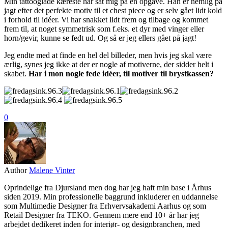
Min tattooglade kæreste har sat mig på en opgave. Han er nemlig på
jagt efter det perfekte motiv til et chest piece og er selv gået lidt kold
i forhold til idéer. Vi har snakket lidt frem og tilbage og kommet
frem til, at noget symmetrisk som f.eks. et dyr med vinger eller
horn/gevir, kunne se fedt ud. Og så er jeg ellers gået på jagt!
Jeg endte med at finde en hel del billeder, men hvis jeg skal være
ærlig, synes jeg ikke at der er nogle af motiverne, der sidder helt i
skabet.
Har i mon nogle fede idéer, til motiver til brystkassen?
0
Author
Malene Vinter
Oprindelige fra Djursland men dog har jeg haft min base i Århus
siden 2019. Min professionelle baggrund inkluderer en uddannelse
som Multimedie Designer fra Erhvervsakademi Aarhus og som
Retail Designer fra TEKO. Gennem mere end 10+ år har jeg
arbejdet dedikeret inden for interiør- og designbranchen, med