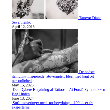
Tatovør Diana
Severinenko
April 12, 2016
De bedste
gambling-inspirerede tatoveringer: Ideer med kant og
personlighed
May 15, 2025
Den Dybere Betydning af Tattoos – At Forstå Symbolikken
Bag Huden
June 13, 2024
Små tatoveringer med stor betydning – 100 ideer fra
eksperterne