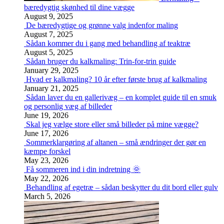
bæredygtig skønhed til dine vægge
August 9, 2025
De bæredygtige og grønne valg indenfor maling
August 7, 2025
Sådan kommer du i gang med behandling af teaktræ
August 5, 2025
Sådan bruger du kalkmaling: Trin-for-trin guide
January 29, 2025
Hvad er kalkmaling? 10 år efter første brug af kalkmaling
January 21, 2025
Sådan laver du en gallerivæg – en komplet guide til en smuk
og personlig væg af billeder
June 19, 2026
Skal jeg vælge store eller små billeder på mine vægge?
June 17, 2026
Sommerklargøring af altanen – små ændringer der gør en
kæmpe forskel
May 23, 2026
Få sommeren ind i din indretning 🌞
May 22, 2026
Behandling af egetræ – sådan beskytter du dit bord eller gulv
March 5, 2026