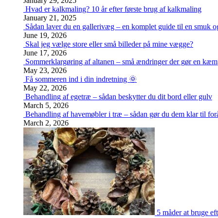
January 29, 2025
Hvad er kalkmaling? 10 år efter første brug af kalkmaling
January 21, 2025
Sådan laver du en gallerivæg – en komplet guide til en smuk og
June 19, 2026
Skal jeg vælge store eller små billeder på mine vægge?
June 17, 2026
Sommerklargøring af altanen – små ændringer der gør en kæm
May 23, 2026
Få sommeren ind i din indretning 🌞
May 22, 2026
Behandling af egetræ – sådan beskytter du dit bord eller gulv
March 5, 2026
Behandling af havemøbler i træ – sådan gør du dem klar til for
March 2, 2026
5 måder at bruge eft