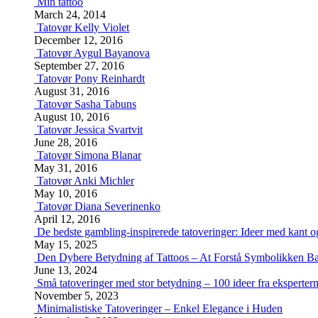
Min tattoo
March 24, 2014
Tatovør Kelly Violet
December 12, 2016
Tatovør Aygul Bayanova
September 27, 2016
Tatovør Pony Reinhardt
August 31, 2016
Tatovør Sasha Tabuns
August 10, 2016
Tatovør Jessica Svartvit
June 28, 2016
Tatovør Simona Blanar
May 31, 2016
Tatovør Anki Michler
May 10, 2016
Tatovør Diana Severinenko
April 12, 2016
De bedste gambling-inspirerede tatoveringer: Ideer med kant o
May 15, 2025
Den Dybere Betydning af Tattoos – At Forstå Symbolikken 
June 13, 2024
Små tatoveringer med stor betydning – 100 ideer fra eksperter
November 5, 2023
Minimalistiske Tatoveringer – Enkel Elegance i Huden