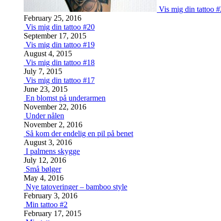
Vis mig din tattoo 
February 25, 2016
Vis mig din tattoo #20
September 17, 2015
Vis mig din tattoo #19
August 4, 2015
Vis mig din tattoo #18
July 7, 2015
Vis mig din tattoo #17
June 23, 2015
En blomst på underarmen
November 22, 2016
Under nålen
November 2, 2016
Så kom der endelig en pil på benet
August 3, 2016
I palmens skygge
July 12, 2016
Små bølger
May 4, 2016
Nye tatoveringer – bamboo style
February 3, 2016
Min tattoo #2
February 17, 2015