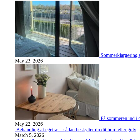
Sommerklargøring a
May 23, 2026
Få sommeren ind i d
May 22, 2026
Behandling af egetræ – sådan beskytter du dit bord eller gulv
March 5, 2026