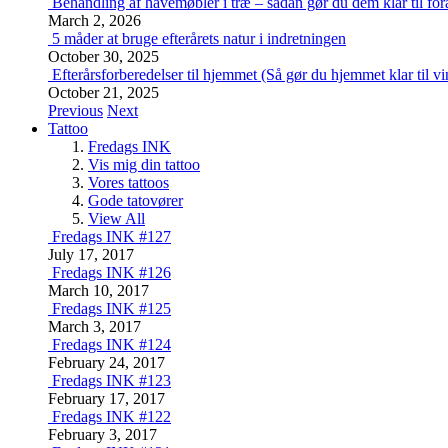
Behandling af havemøbler i træ – sådan gør du dem klar til for
March 2, 2026
5 måder at bruge efterårets natur i indretningen
October 30, 2025
Efterårsforberedelser til hjemmet (Så gør du hjemmet klar til vi
October 21, 2025
Previous
Next
Tattoo
Fredags INK
Vis mig din tattoo
Vores tattoos
Gode tatovører
View All
Fredags INK #127
July 17, 2017
Fredags INK #126
March 10, 2017
Fredags INK #125
March 3, 2017
Fredags INK #124
February 24, 2017
Fredags INK #123
February 17, 2017
Fredags INK #122
February 3, 2017