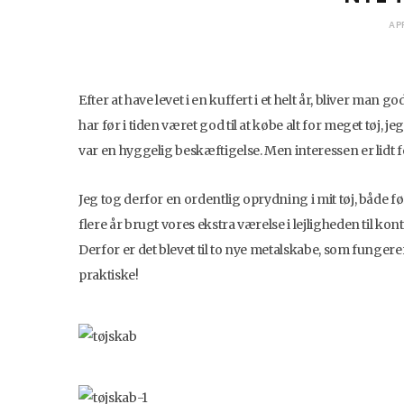
AP
Efter at have levet i en kuffert i et helt år, bliver man g
har før i tiden været god til at købe alt for meget tøj, j
var en hyggelig beskæftigelse. Men interessen er lidt f
Jeg tog derfor en ordentlig oprydning i mit tøj, både før 
flere år brugt vores ekstra værelse i lejligheden til ko
Derfor er det blevet til to nye metalskabe, som fungerer
praktiske!