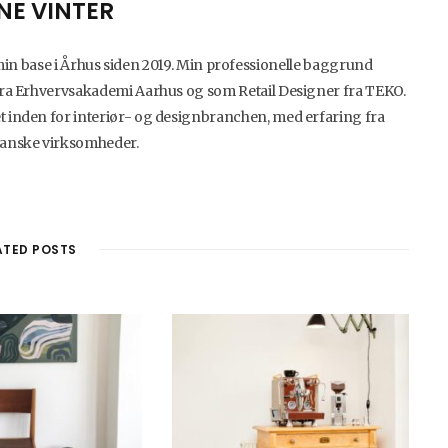
NE VINTER
min base i Århus siden 2019. Min professionelle baggrund
ra Erhvervsakademi Aarhus og som Retail Designer fra TEKO.
 inden for interiør- og designbranchen, med erfaring fra
anske virksomheder.
W
I
B
L
e
n
l
i
b
s
o
n
ATED POSTS
s
t
g
k
i
a
L
e
t
g
o
d
e
r
v
I
a
i
n
m
n