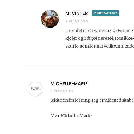
M. VINTER
POST AUTHOR
9 YEARS AGO
Tror det er en vane sag 😀 For mig
kjoler og lidt pænere tøj, som ikk
skuffe, som for mit vedkommende al
MICHELLE-MARIE
9 YEARS AGO
Sikke en fin løsning. Jeg er vild med skabe
Mvh. Michelle-Marie