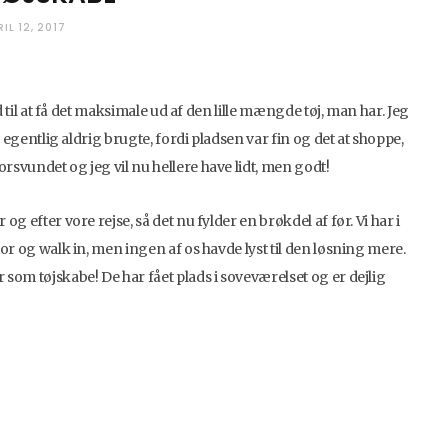
RIL 12, 2017
od til at få det maksimale ud af den lille mængde tøj, man har. Jeg
eg egentlig aldrig brugte, fordi pladsen var fin og det at shoppe,
orsvundet og jeg vil nu hellere have lidt, men godt!
og efter vore rejse, så det nu fylder en brøkdel af før. Vi har i
ntor og walk in, men ingen af os havde lyst til den løsning mere.
 som tøjskabe! De har fået plads i soveværelset og er dejlig