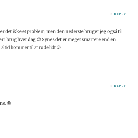
REPLY
 er det ikke et problem, men den nederste bruger jeg også til
e er i brug hver dag 😉 Synes det er meget smartere end en
tid kommer til at rode lidt 😛
REPLY
ne. 😀