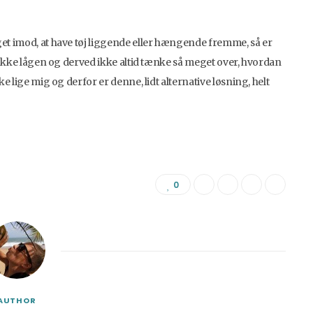
get imod, at have tøj liggende eller hængende fremme, så er
e lukke lågen og derved ikke altid tænke så meget over, hvordan
ke lige mig og derfor er denne, lidt alternative løsning, helt
0
AUTHOR