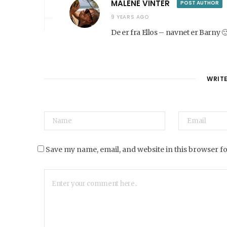
MALENE VINTER
POST AUTHOR
9 YEARS AGO
De er fra Ellos – navnet er Barny 
WRIT
Save my name, email, and website in this browser f