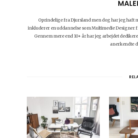
MALE
Oprindelige fra Djursland men dog har jeg haft 
inkluderer en uddannelse som Multimedie Designer f
Gennem mere end 10+ år har jeg arbejdet dedikeret
anerkendte d
REL