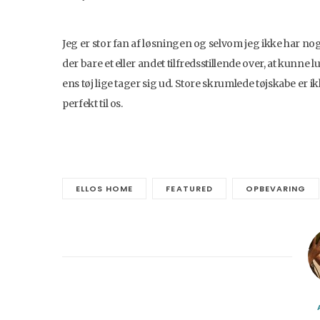
Jeg er stor fan af løsningen og selvom jeg ikke har no
der bare et eller andet tilfredsstillende over, at kunn
ens tøj lige tager sig ud. Store skrumlede tøjskabe er ik
perfekt til os.
ELLOS HOME
FEATURED
OPBEVARING