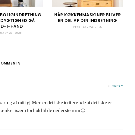
 BOLIGINDRETNING
NÅR KØKKENMASKINER BLIVER
DYGTIGHED GÅ
EN DEL AF DIN INDRETNING
D-I-HÅND
FEBRUARY 24, 2025
UARY 26, 2025
OMMENTS
REPLY
aring af mit tøj. Men er det ikke irriterende at det ikke er
ænker især i forhold til de nederste rum 🙂