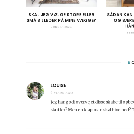
SKAL JEG VÆLGE STORE ELLER
SÅDAN KAN
SMÅ BILLEDER PÅ MINE VÆGGE?
OG BÆRE
HÅN
JUNE 17, 2026
FEBR
6
C
LOUISE
9 YEARS AGO
Jeg har godt overvejet disse skabe til opbev
skuffer? Men en klap man skal hive ned? T