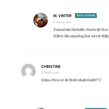
M. VINTER
POST AUTHOR
9 YEARS AGO
Tusind tak Michelle-Marie 😀 Vi er
Håber din mandag har været dejlig
CHRISTINE
9 YEARS AGO
Hejsa. Hvor er de flotte skabe købt? 🙂