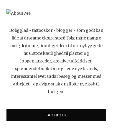
Boligglad - tattooskør - blogger - som godt kan
lide at drømme ekstra stort! Følg mine mange
boligdrømme, finurlige idéer til mit nybyggede
hus, store kærlighed til planter og
loppemarkeder, kreative udfoldelser,
spændende butiksbesøg, fede nye brands,
interessante leverandørbesøg og messer med
arbejdet - og evige snak om flotte nye køb til
boligen!
FACEBOOK