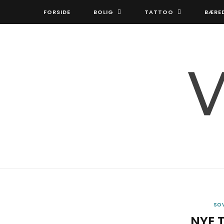
FORSIDE
BOLIG
TATTOO
BÆRE
SO
NYE 