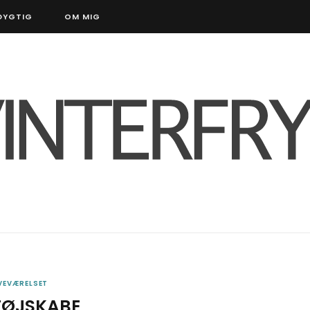
DYGTIG
OM MIG
VEVÆRELSET
TØJSKABE