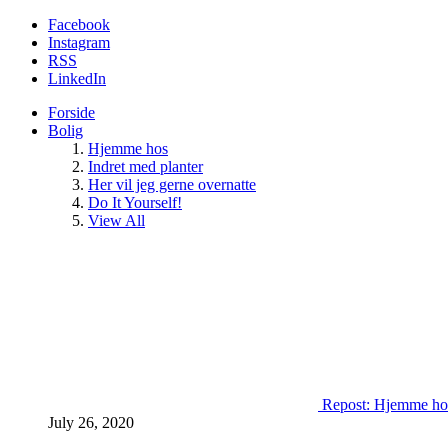
Facebook
Instagram
RSS
LinkedIn
Forside
Bolig
Hjemme hos
Indret med planter
Her vil jeg gerne overnatte
Do It Yourself!
View All
Repost: Hjemme ho
July 26, 2020