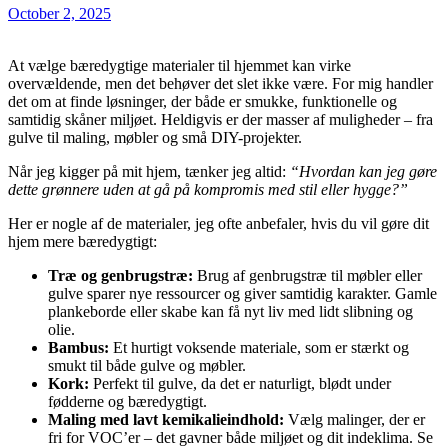
October 2, 2025
At vælge bæredygtige materialer til hjemmet kan virke
overvældende, men det behøver det slet ikke være. For mig handler
det om at finde løsninger, der både er smukke, funktionelle og
samtidig skåner miljøet. Heldigvis er der masser af muligheder – fra
gulve til maling, møbler og små DIY-projekter.
Når jeg kigger på mit hjem, tænker jeg altid:
“Hvordan kan jeg gøre
dette grønnere uden at gå på kompromis med stil eller hygge?”
Her er nogle af de materialer, jeg ofte anbefaler, hvis du vil gøre dit
hjem mere bæredygtigt:
Træ og genbrugstræ:
Brug af genbrugstræ til møbler eller
gulve sparer nye ressourcer og giver samtidig karakter. Gamle
plankeborde eller skabe kan få nyt liv med lidt slibning og
olie.
Bambus:
Et hurtigt voksende materiale, som er stærkt og
smukt til både gulve og møbler.
Kork:
Perfekt til gulve, da det er naturligt, blødt under
fødderne og bæredygtigt.
Maling med lavt kemikalieindhold:
Vælg malinger, der er
fri for VOC’er – det gavner både miljøet og dit indeklima. Se