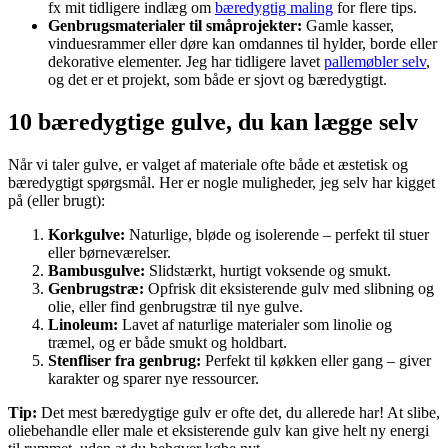
fx mit tidligere indlæg om
bæredygtig maling
for flere tips.
Genbrugsmaterialer til småprojekter:
Gamle kasser,
vinduesrammer eller døre kan omdannes til hylder, borde eller
dekorative elementer. Jeg har tidligere lavet
pallemøbler selv
,
og det er et projekt, som både er sjovt og bæredygtigt.
10 bæredygtige gulve, du kan lægge selv
Når vi taler gulve, er valget af materiale ofte både et æstetisk og
bæredygtigt spørgsmål. Her er nogle muligheder, jeg selv har kigget
på (eller brugt):
Korkgulve:
Naturlige, bløde og isolerende – perfekt til stuer
eller børneværelser.
Bambusgulve:
Slidstærkt, hurtigt voksende og smukt.
Genbrugstræ:
Opfrisk dit eksisterende gulv med slibning og
olie, eller find genbrugstræ til nye gulve.
Linoleum:
Lavet af naturlige materialer som linolie og
træmel, og er både smukt og holdbart.
Stenfliser fra genbrug:
Perfekt til køkken eller gang – giver
karakter og sparer nye ressourcer.
Tip:
Det mest bæredygtige gulv er ofte det, du allerede har! At slibe,
oliebehandle eller male et eksisterende gulv kan give helt ny energi