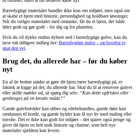
til rummet, uden at du behøver købe nyt.
Bæredygtige materialer handler ikke kun om miljøet, men også om
at skabe et hjem med historie, personlighed og holdbare løsninger.
Når du vælger materialer med omtanke, får du et hjem, der både
føles godt og gør godt – for dig og for planeten.
Hvis du vil dykke endnu dybere ned i bæredygtige gulve, kan du
læse mit tidligere indlæg her:
Bæredygtige gulve – og hvorfor vi
skal den vej
.
Brug det, du allerede har – før du køber
nyt
En af de bedste måder at gøre dit hjem mere bæredygtigt på, er
faktisk at kigge på det, du allerede har. Skal du til at renovere gulvet
eller skifte møbler ud, så spørg dig selv:
“Kan dette opfriskes eller
genbruges på en kreativ måde?”
Gamle gulvbrædder kan slibes og oliebehandles, gamle døre kan
omdannes til borde, og gamle hylder kan få nyt liv med maling eller
træolie. Det er ikke kun godt for miljøet – det sparer også penge og
giver dit hjem en helt unik historie og charme, som helt nye
materialer sjældent kan levere.