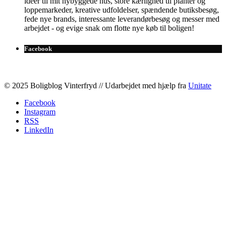
idéer til mit nybyggede hus, store kærlighed til planter og
loppemarkeder, kreative udfoldelser, spændende butiksbesøg,
fede nye brands, interessante leverandørbesøg og messer med
arbejdet - og evige snak om flotte nye køb til boligen!
Facebook
© 2025 Boligblog Vinterfryd // Udarbejdet med hjælp fra
Unitate
Facebook
Instagram
RSS
LinkedIn