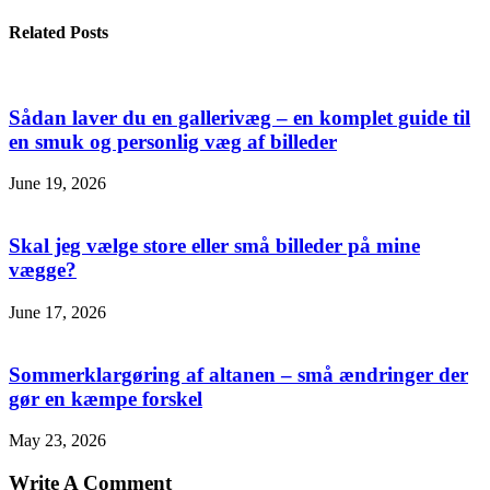
Related Posts
Sådan laver du en gallerivæg – en komplet guide til
en smuk og personlig væg af billeder
June 19, 2026
Skal jeg vælge store eller små billeder på mine
vægge?
June 17, 2026
Sommerklargøring af altanen – små ændringer der
gør en kæmpe forskel
May 23, 2026
Write A Comment