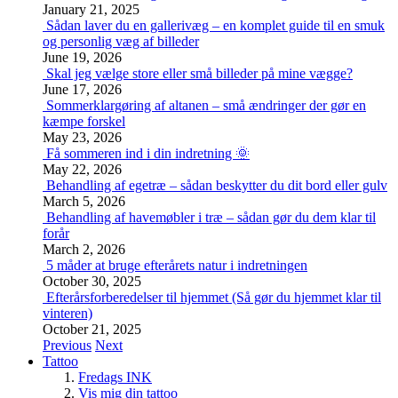
January 21, 2025
Sådan laver du en gallerivæg – en komplet guide til en smuk
og personlig væg af billeder
June 19, 2026
Skal jeg vælge store eller små billeder på mine vægge?
June 17, 2026
Sommerklargøring af altanen – små ændringer der gør en
kæmpe forskel
May 23, 2026
Få sommeren ind i din indretning 🌞
May 22, 2026
Behandling af egetræ – sådan beskytter du dit bord eller gulv
March 5, 2026
Behandling af havemøbler i træ – sådan gør du dem klar til
forår
March 2, 2026
5 måder at bruge efterårets natur i indretningen
October 30, 2025
Efterårsforberedelser til hjemmet (Så gør du hjemmet klar til
vinteren)
October 21, 2025
Previous
Next
Tattoo
Fredags INK
Vis mig din tattoo