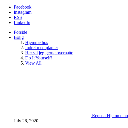
Facebook
Instagram
RSS
LinkedIn
Forside
Bolig
Hjemme hos
Indret med planter
Her vil jeg gerne overnatte
Do It Yourself!
View All
Repost: Hjemme ho
July 26, 2020