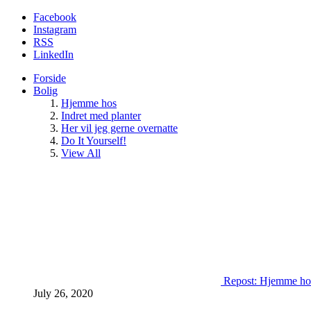
Facebook
Instagram
RSS
LinkedIn
Forside
Bolig
Hjemme hos
Indret med planter
Her vil jeg gerne overnatte
Do It Yourself!
View All
Repost: Hjemme ho
July 26, 2020