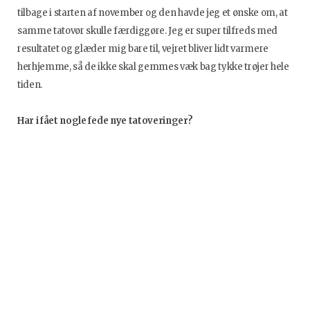
tilbage i starten af november og den havde jeg et ønske om, at
samme tatovør skulle færdiggøre. Jeg er super tilfreds med
resultatet og glæder mig bare til, vejret bliver lidt varmere
herhjemme, så de ikke skal gemmes væk bag tykke trøjer hele
tiden.
Har i fået nogle fede nye tatoveringer?