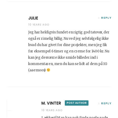
JULIE
REPLY
10 YEARS AGO
Jeg har heldigvis fundet en rigtig god tatovør, der
også er rimelig billig. Nu ved jeg selvfølgelig ikke
hvad du har givet for dine projekter, men jeg fik
for eksempel 6 timer og en creme for 1400 kr. Nu
kan jeg desværre ikke smide billeder ind i
kommentaren, men du kan se lidt af dem på IG
(aaemoos)
M. VINTER
POST AUTHOR
REPLY
10 YEARS AGO
Lækkert! Man kan nok finde nogle gode