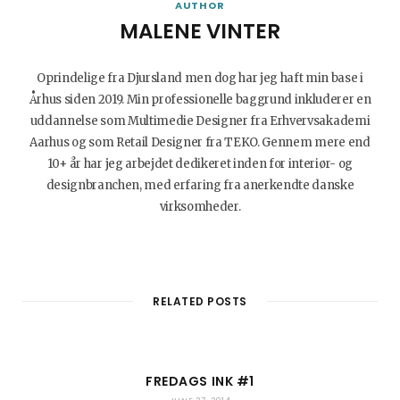
AUTHOR
MALENE VINTER
Oprindelige fra Djursland men dog har jeg haft min base i
Århus siden 2019. Min professionelle baggrund inkluderer en
uddannelse som Multimedie Designer fra Erhvervsakademi
Aarhus og som Retail Designer fra TEKO. Gennem mere end
10+ år har jeg arbejdet dedikeret inden for interiør- og
designbranchen, med erfaring fra anerkendte danske
virksomheder.
W
I
B
L
e
n
l
i
b
s
o
n
RELATED POSTS
s
t
g
k
i
a
L
e
t
g
o
d
FREDAGS INK #1
e
r
v
I