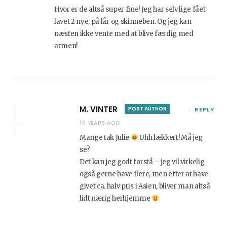
Hvor er de altså super fine! Jeg har selv lige fået
lavet 2 nye, på lår og skinneben. Og jeg kan
næsten ikke vente med at blive færdig med
armen!
M. VINTER
POST AUTHOR
REPLY
10 YEARS AGO
Mange tak Julie
Uhh lækkert! Må jeg
se?
Det kan jeg godt forstå – jeg vil virkelig
også gerne have flere, men efter at have
givet ca. halv pris i Asien, bliver man altså
lidt nærig herhjemme