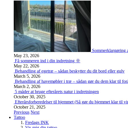
Sommerklargøring a
May 23, 2026
Få sommeren ind i din indretning 🌞
May 22, 2026
Behandling af egetræ – sådan beskytter du dit bord eller gulv
March 5, 2026
Behandling af havemøbler i træ – sådan gør du dem klar til for
March 2, 2026
5 måder at bruge efterårets natur i indretningen
October 30, 2025
Efterårsforberedelser til hjemmet (Så gør du hjemmet klar til vi
October 21, 2025
Previous
Next
Tattoo
Fredags INK
Vis mig din tattoo