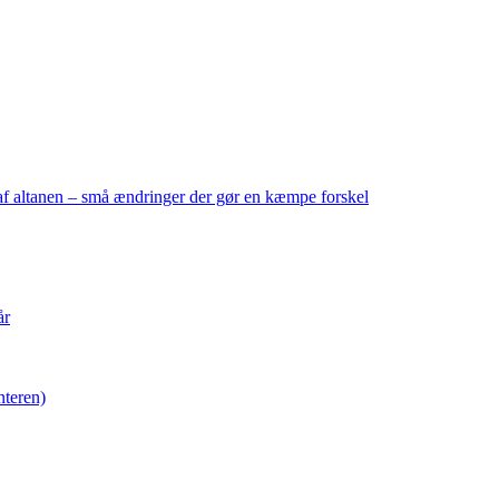
f altanen – små ændringer der gør en kæmpe forskel
år
nteren)