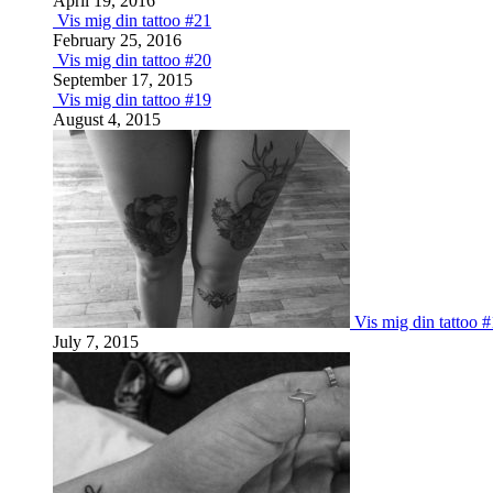
April 19, 2016
Vis mig din tattoo #21
February 25, 2016
Vis mig din tattoo #20
September 17, 2015
Vis mig din tattoo #19
August 4, 2015
Vis mig din tattoo 
July 7, 2015