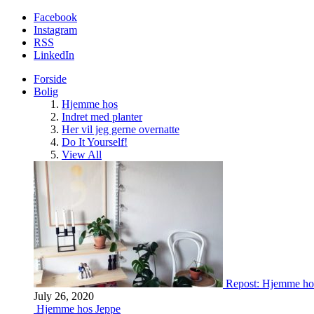
Facebook
Instagram
RSS
LinkedIn
Forside
Bolig
Hjemme hos
Indret med planter
Her vil jeg gerne overnatte
Do It Yourself!
View All
Repost: Hjemme ho
July 26, 2020
Hjemme hos Jeppe