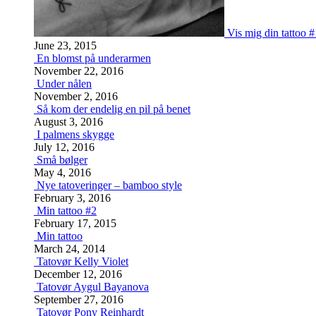
Vis mig din tattoo 
June 23, 2015
En blomst på underarmen
November 22, 2016
Under nålen
November 2, 2016
Så kom der endelig en pil på benet
August 3, 2016
I palmens skygge
July 12, 2016
Små bølger
May 4, 2016
Nye tatoveringer – bamboo style
February 3, 2016
Min tattoo #2
February 17, 2015
Min tattoo
March 24, 2014
Tatovør Kelly Violet
December 12, 2016
Tatovør Aygul Bayanova
September 27, 2016
Tatovør Pony Reinhardt