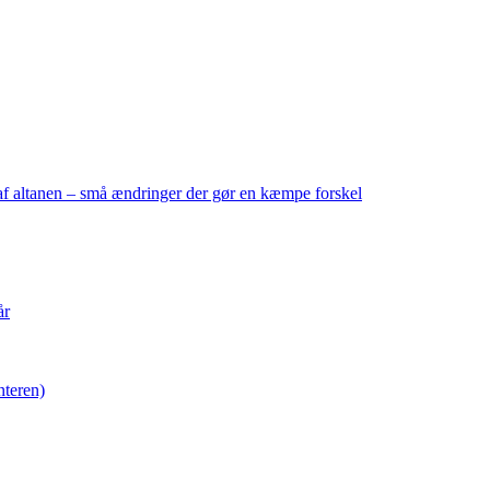
f altanen – små ændringer der gør en kæmpe forskel
år
nteren)