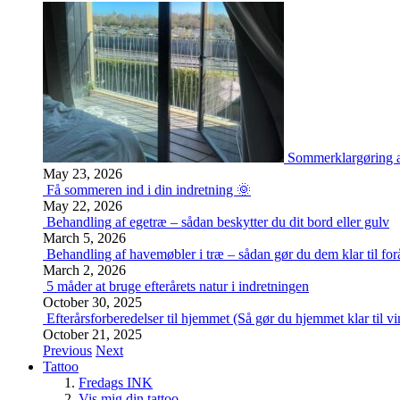
Sommerklargøring a
May 23, 2026
Få sommeren ind i din indretning 🌞
May 22, 2026
Behandling af egetræ – sådan beskytter du dit bord eller gulv
March 5, 2026
Behandling af havemøbler i træ – sådan gør du dem klar til for
March 2, 2026
5 måder at bruge efterårets natur i indretningen
October 30, 2025
Efterårsforberedelser til hjemmet (Så gør du hjemmet klar til vi
October 21, 2025
Previous
Next
Tattoo
Fredags INK
Vis mig din tattoo