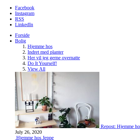
Facebook
Instagram
RSS
LinkedIn
Forside
Bolig
Hjemme hos
Indret med planter
Her vil jeg gerne overnatte
Do It Yourself!
View All
Repost: Hjemme ho
July 26, 2020
Hjemme hos Jeppe