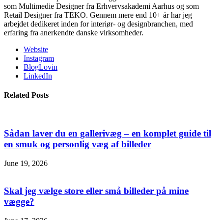
som Multimedie Designer fra Erhvervsakademi Aarhus og som
Retail Designer fra TEKO. Gennem mere end 10+ år har jeg
arbejdet dedikeret inden for interiør- og designbranchen, med
erfaring fra anerkendte danske virksomheder.
Website
Instagram
BlogLovin
LinkedIn
Related Posts
Sådan laver du en gallerivæg – en komplet guide til
en smuk og personlig væg af billeder
June 19, 2026
Skal jeg vælge store eller små billeder på mine
vægge?