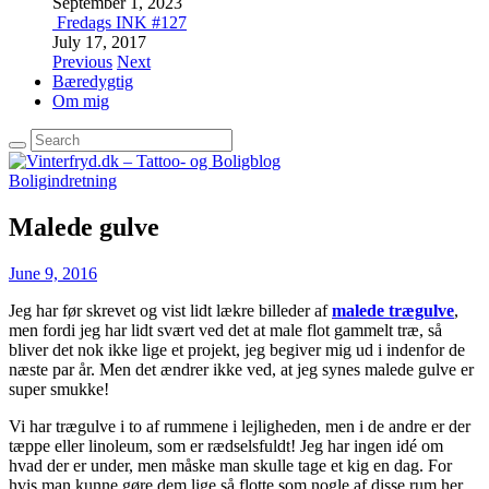
September 1, 2023
Fredags INK #127
July 17, 2017
Previous
Next
Bæredygtig
Om mig
Boligindretning
Malede gulve
June 9, 2016
Jeg har før skrevet og vist lidt lækre billeder af
malede trægulve
,
men fordi jeg har lidt svært ved det at male flot gammelt træ, så
bliver det nok ikke lige et projekt, jeg begiver mig ud i indenfor de
næste par år. Men det ændrer ikke ved, at jeg synes malede gulve er
super smukke!
Vi har trægulve i to af rummene i lejligheden, men i de andre er der
tæppe eller linoleum, som er rædselsfuldt! Jeg har ingen idé om
hvad der er under, men måske man skulle tage et kig en dag. For
hvis man kunne gøre dem lige så flotte som nogle af disse rum her,