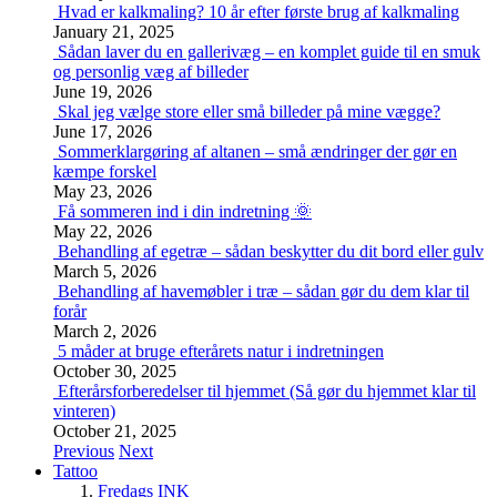
Hvad er kalkmaling? 10 år efter første brug af kalkmaling
January 21, 2025
Sådan laver du en gallerivæg – en komplet guide til en smuk
og personlig væg af billeder
June 19, 2026
Skal jeg vælge store eller små billeder på mine vægge?
June 17, 2026
Sommerklargøring af altanen – små ændringer der gør en
kæmpe forskel
May 23, 2026
Få sommeren ind i din indretning 🌞
May 22, 2026
Behandling af egetræ – sådan beskytter du dit bord eller gulv
March 5, 2026
Behandling af havemøbler i træ – sådan gør du dem klar til
forår
March 2, 2026
5 måder at bruge efterårets natur i indretningen
October 30, 2025
Efterårsforberedelser til hjemmet (Så gør du hjemmet klar til
vinteren)
October 21, 2025
Previous
Next
Tattoo
Fredags INK