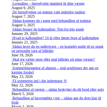
Lermaling – bæredygtig skønhed til dine vægge
August 9, 2025
De bæredygtige og grønne valg indenfor maling
August 7, 2025
Sådan kommer du i gang med behandling af teaktræ
August 5, 2025
Sådan bruger du kalkmaling: Trin-for-trin guide
January 29, 2025
Hvad er kalkmaling? 10 år efter første brug af kalkmaling
January 21, 2025
Sådan laver du en gallerivæg – en komplet guide til en smuk
og personlig væg af billeder
June 19, 2026
Skal jeg vælge store eller små billeder på mine vægge?
June 17, 2026
Sommerklargøring af altanen – små ændringer der gør en
kæmpe forskel
May 23, 2026
Få sommeren ind i din indretning 🌞
May 22, 2026
Behandling af egetræ – sådan beskytter du dit bord eller gulv
March 5, 2026
Behandling af havemøbler i træ – sådan gør du dem klar til
forår
March 2, 2026