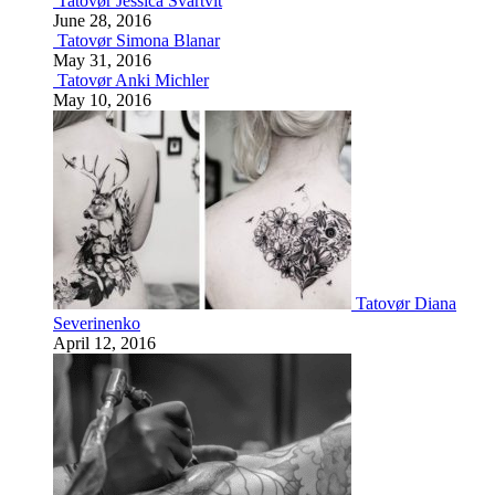
Tatovør Jessica Svartvit
June 28, 2016
Tatovør Simona Blanar
May 31, 2016
Tatovør Anki Michler
May 10, 2016
Tatovør Diana
Severinenko
April 12, 2016