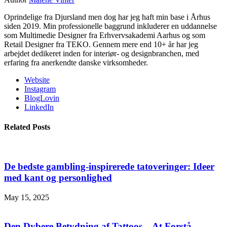
Oprindelige fra Djursland men dog har jeg haft min base i Århus
siden 2019. Min professionelle baggrund inkluderer en uddannelse
som Multimedie Designer fra Erhvervsakademi Aarhus og som
Retail Designer fra TEKO. Gennem mere end 10+ år har jeg
arbejdet dedikeret inden for interiør- og designbranchen, med
erfaring fra anerkendte danske virksomheder.
Website
Instagram
BlogLovin
LinkedIn
Related Posts
De bedste gambling-inspirerede tatoveringer: Ideer
med kant og personlighed
May 15, 2025
Den Dybere Betydning af Tattoos – At Forstå