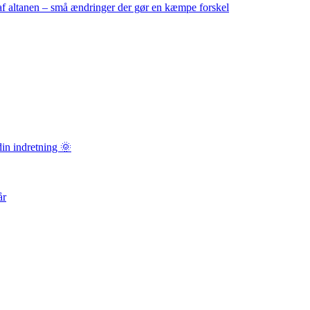
f altanen – små ændringer der gør en kæmpe forskel
in indretning 🌞
år