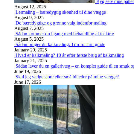
Byg selv dine palle
August 12, 2025
Lermaling – bæredygtig skønhed til dine vægge
August 9, 2025
De bæredygtige og grønne valg indenfor maling
August 7, 2025
Sådan kommer du i gang med behandling af teaktræ
August 5, 2025
Sådan bruger du kalkmaling: Trin-for-trin guide
January 29, 2025
Hvad er kalkmaling? 10 år efter første brug af kalkmaling
January 21, 2025
Sådan laver du en gallerivæg – en komplet guide til en smuk og
June 19, 2026
Skal jeg vælge store eller små billeder på mine vægge?
June 17, 2026