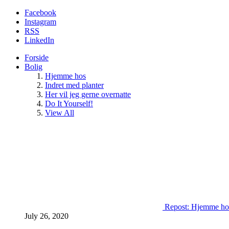
Facebook
Instagram
RSS
LinkedIn
Forside
Bolig
Hjemme hos
Indret med planter
Her vil jeg gerne overnatte
Do It Yourself!
View All
Repost: Hjemme ho
July 26, 2020