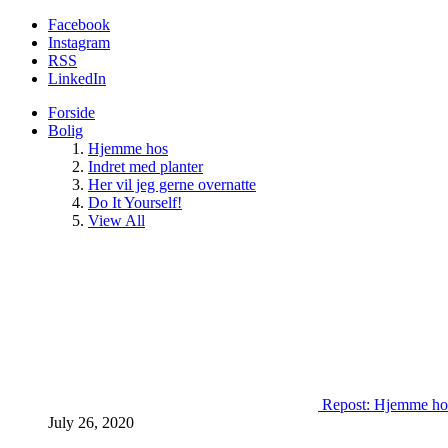
Facebook
Instagram
RSS
LinkedIn
Forside
Bolig
Hjemme hos
Indret med planter
Her vil jeg gerne overnatte
Do It Yourself!
View All
Repost: Hjemme ho
July 26, 2020