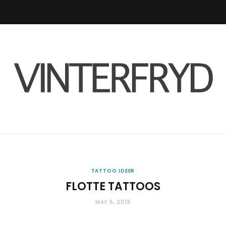
F
I
R
L
a
n
S
i
c
s
S
n
e
t
k
b
a
e
o
g
d
o
r
I
TATTOO IDEER
FLOTTE TATTOOS
k
a
n
MAY 5, 2013
m