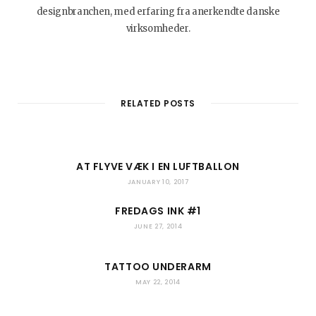
designbranchen, med erfaring fra anerkendte danske
virksomheder.
W
I
B
L
e
n
l
i
b
s
o
n
RELATED POSTS
s
t
g
k
i
a
L
e
t
g
o
d
AT FLYVE VÆK I EN LUFTBALLON
e
r
v
I
JANUARY 10, 2017
a
i
n
m
n
FREDAGS INK #1
JUNE 27, 2014
TATTOO UNDERARM
MAY 22, 2014