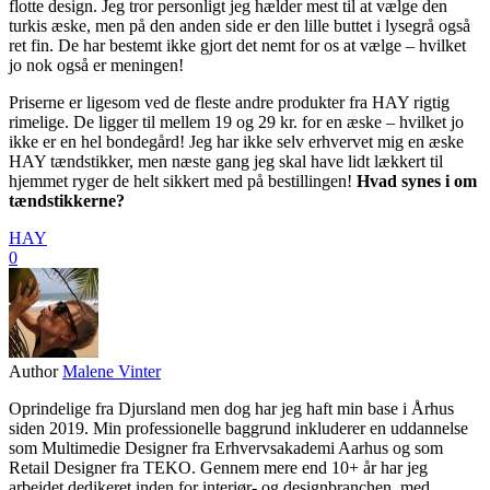
flotte design. Jeg tror personligt jeg hælder mest til at vælge den
turkis æske, men på den anden side er den lille buttet i lysegrå også
ret fin. De har bestemt ikke gjort det nemt for os at vælge – hvilket
jo nok også er meningen!
Priserne er ligesom ved de fleste andre produkter fra HAY rigtig
rimelige. De ligger til mellem 19 og 29 kr. for en æske – hvilket jo
ikke er en hel bondegård! Jeg har ikke selv erhvervet mig en æske
HAY tændstikker, men næste gang jeg skal have lidt lækkert til
hjemmet ryger de helt sikkert med på bestillingen!
Hvad synes i om
tændstikkerne?
HAY
0
Author
Malene Vinter
Oprindelige fra Djursland men dog har jeg haft min base i Århus
siden 2019. Min professionelle baggrund inkluderer en uddannelse
som Multimedie Designer fra Erhvervsakademi Aarhus og som
Retail Designer fra TEKO. Gennem mere end 10+ år har jeg
arbejdet dedikeret inden for interiør- og designbranchen, med