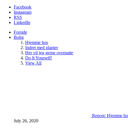
Facebook
Instagram
RSS
LinkedIn
Forside
Bolig
Hjemme hos
Indret med planter
Her vil jeg gerne overnatte
Do It Yourself!
View All
Repost: Hjemme ho
July 26, 2020