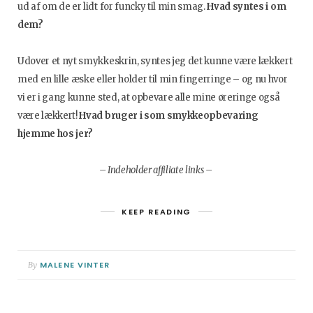
ud af om de er lidt for funcky til min smag.
Hvad syntes i om
dem?
Udover et nyt smykkeskrin, syntes jeg det kunne være lækkert
med en lille æske eller holder til min fingerringe – og nu hvor
vi er i gang kunne sted, at opbevare alle mine øreringe også
være lækkert!
Hvad bruger i som smykkeopbevaring
hjemme hos jer?
– Indeholder affiliate links –
KEEP READING
MALENE VINTER
By