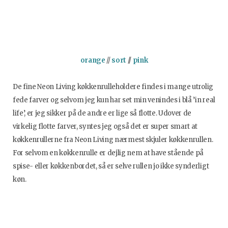
orange
//
sort
//
pink
De fine Neon Living køkkenrulleholdere findes i mange utrolig
fede farver og selvom jeg kun har set min venindes i blå ’in real
life’, er jeg sikker på de andre er lige så flotte. Udover de
virkelig flotte farver, syntes jeg også det er super smart at
køkkenrullerne fra Neon Living nærmest skjuler køkkenrullen.
For selvom en køkkenrulle er dejlig nem at have stående på
spise- eller køkkenbordet, så er selve rullen jo ikke synderligt
køn.