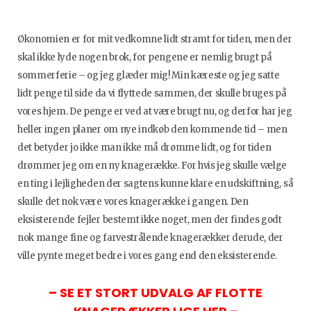
Økonomien er for mit vedkomne lidt stramt for tiden, men der
skal ikke lyde nogen brok, for pengene er nemlig brugt på
sommerferie – og jeg glæder mig! Min kæreste og jeg satte
lidt penge til side da vi flyttede sammen, der skulle bruges på
vores hjem. De penge er ved at være brugt nu, og derfor har jeg
heller ingen planer om nye indkøb den kommende tid – men
det betyder jo ikke man ikke må drømme lidt, og for tiden
drømmer jeg om en ny knagerække. For hvis jeg skulle vælge
en ting i lejligheden der sagtens kunne klare en udskiftning, så
skulle det nok være vores knagerække i gangen. Den
eksisterende fejler bestemt ikke noget, men der findes godt
nok mange fine og farvestrålende knagerækker derude, der
ville pynte meget bedre i vores gang end den eksisterende.
– SE ET STORT UDVALG AF FLOTTE