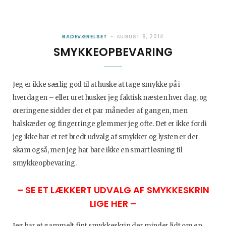
BADEVÆRELSET
AUGUST 8, 2014
SMYKKEOPBEVARING
Jeg er ikke særlig god til at huske at tage smykke på i
hverdagen – eller uret husker jeg faktisk næsten hver dag, og
øreringene sidder der et par måneder af gangen, men
halskæder og fingerringe glemmer jeg ofte. Det er ikke fordi
jeg ikke har et ret bredt udvalg af smykker og lysten er der
skam også, men jeg har bare ikke en smart løsning til
smykkeopbevaring.
– SE ET LÆKKERT UDVALG AF SMYKKESKRIN
LIGE HER –
Jeg har et gammelt fint smykkeskrin der minder lidt om en