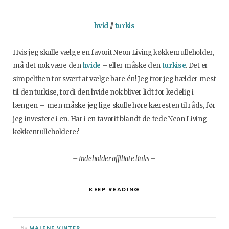
hvid
//
turkis
Hvis jeg skulle vælge en favorit Neon Living køkkenrulleholder,
må det nok være den
hvide
– eller måske den
turkise
. Det er
simpelthen for svært at vælge bare én! Jeg tror jeg hælder mest
til den turkise, fordi den hvide nok bliver lidt for kedelig i
længen – men måske jeg lige skulle høre kæresten til råds, før
jeg investere i en. Har i en favorit blandt de fede Neon Living
køkkenrulleholdere?
– Indeholder affiliate links –
KEEP READING
MALENE VINTER
By