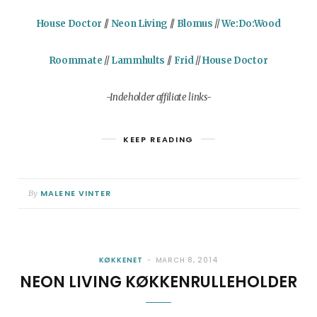
House Doctor
//
Neon Living
//
Blomus
//
We:Do:Wood
Roommate
//
Lammhults
//
Frid
//
House Doctor
-Indeholder affiliate links-
KEEP READING
MALENE VINTER
By
KØKKENET
MARCH 8, 2014
NEON LIVING KØKKENRULLEHOLDER