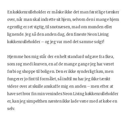
En køkkenrulleholder er måske ikke det man først lige tænker
over, når man skal indrette sit hjem, selvom den i mange hjem
egentlig er ret vigtig, til snotnæsen, mad om munden eller
lignende. Jeg så den anden dag, den fineste Neon Living
køkkenrulleholder – og jeg var med det samme solgt!
Hjemme hos mig står der en helt standard udgave fra Ikea,
som røg med i kurven, en af de mange gange jeg har været
forbi og shoppe til boligen. Den er ikke synderligt køn, men
fungerer jo fint til formålet, så indtil nu har jeg ikke tænkt
videre over at skulle anskaffe mig en anden – men efter at
have set hvor fin min venindes Neon Living køkkenrulleholder
er, kan jeg simpelthen næsten ikke lade være med at købe en
selv.