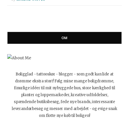
OM
Boligglad - tattooskør - blogger - som godt kan lide at
drømme ekstra stort! Følg mine mange boligdrømme,
finurlige idéer til mit nybyggede hus, store kærlighed til
planter og loppemarkeder, kreative udfoldelser,
spændende butiksbesøg, fede nye brands, interessante
leverandørbesøg og messer med arbejdet - og evige snak
om flotte nye køb til boligen!