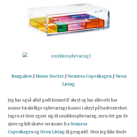
Bungalow
//
House Doctor
//
Nomess Copenhagen
//
Neon
Living
Jeg har også altid godt kunnet li’ akryl og har allerede har
masse forskellige opbevarings kasser i akryl på badeværelset.
Ingen af dem egner sig til smykkeopbevaring, men det gør de
sjove og lidt skæve versioner fra
Nomess
Copenhagen
og
Neon Living
til gengæld. Men jeg ikke finde