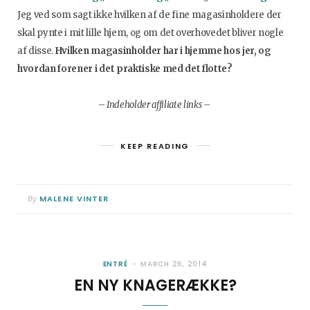
Jeg ved som sagt ikke hvilken af de fine magasinholdere der
skal pynte i mit lille hjem, og om det overhovedet bliver nogle
af disse.
Hvilken magasinholder har i hjemme hos jer, og
hvordan forener i det praktiske med det flotte?
– Indeholder affiliate links –
KEEP READING
MALENE VINTER
By
ENTRÉ
MARCH 26, 2014
EN NY KNAGERÆKKE?