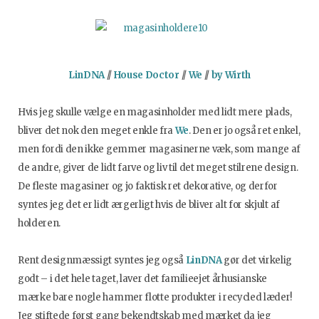
LinDNA
//
House Doctor
//
We
//
by Wirth
Hvis jeg skulle vælge en magasinholder med lidt mere plads,
bliver det nok den meget enkle fra
We
. Den er jo også ret enkel,
men fordi den ikke gemmer magasinerne væk, som mange af
de andre, giver de lidt farve og liv til det meget stilrene design.
De fleste magasiner og jo faktisk ret dekorative, og derfor
syntes jeg det er lidt ærgerligt hvis de bliver alt for skjult af
holderen.
Rent designmæssigt syntes jeg også
LinDNA
gør det virkelig
godt – i det hele taget, laver det familieejet århusianske
mærke bare nogle hammer flotte produkter i recycled læder!
Jeg stiftede først gang bekendtskab med mærket da jeg