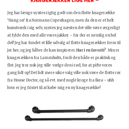
KNAGERÆKKER LIGE HER –
Jeg har længe syntes rigtig godt om den flotte knagerække
’Hang on’ fra Normann Copenhagen, men da den er et helt
kunstværk i sig selv, syntes jeg næsten det ville være ærgerligt
at fylde den med alle vores jakker – for der er nemlig en hel
del! Jeg har fundet et lille udvalg af flotte knagerækker frem til
jer her, og jeg håber de kan inspirerer.
Har i en favorit?
Min er
knagerækken fra Lammhults, fordi den både er praktisk og
flot. Jeg tror nok jeg ville vælge den i rød, for at pifte vores
gang lidt op! Det lidt mere sikre valg ville nok være de flotte rør
fra House Doctor, og så evt. med nogle kroge fra Ikea – uhh
hvor er jeg fristet til at købe mig en ny knagerække!