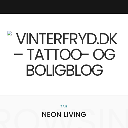
F
I
R
L
a
n
S
i
c
s
S
n
e
t
k
b
a
e
o
g
d
o
r
I
ROWSI
TAG
k
a
n
NEON LIVING
m