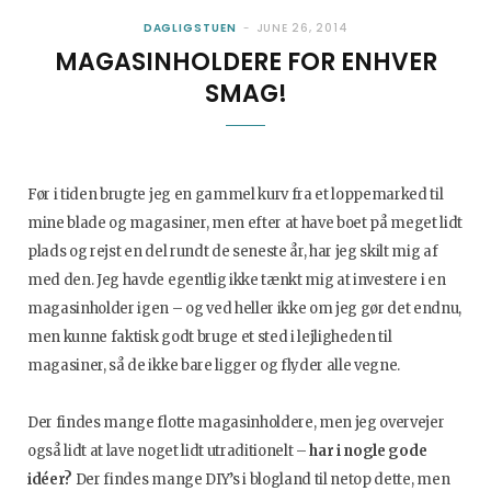
DAGLIGSTUEN
JUNE 26, 2014
MAGASINHOLDERE FOR ENHVER
SMAG!
Før i tiden brugte jeg en gammel kurv fra et loppemarked til
mine blade og magasiner, men efter at have boet på meget lidt
plads og rejst en del rundt de seneste år, har jeg skilt mig af
med den. Jeg havde egentlig ikke tænkt mig at investere i en
magasinholder igen – og ved heller ikke om jeg gør det endnu,
men kunne faktisk godt bruge et sted i lejligheden til
magasiner, så de ikke bare ligger og flyder alle vegne.
Der findes mange flotte magasinholdere, men jeg overvejer
også lidt at lave noget lidt utraditionelt –
har i nogle gode
idéer?
Der findes mange DIY’s i blogland til netop dette, men