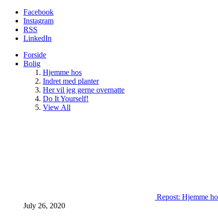
Facebook
Instagram
RSS
LinkedIn
Forside
Bolig
Hjemme hos
Indret med planter
Her vil jeg gerne overnatte
Do It Yourself!
View All
Repost: Hjemme ho
July 26, 2020