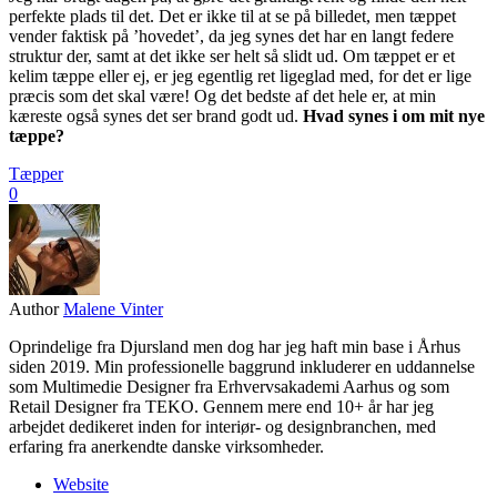
perfekte plads til det. Det er ikke til at se på billedet, men tæppet
vender faktisk på ’hovedet’, da jeg synes det har en langt federe
struktur der, samt at det ikke ser helt så slidt ud. Om tæppet er et
kelim tæppe eller ej, er jeg egentlig ret ligeglad med, for det er lige
præcis som det skal være! Og det bedste af det hele er, at min
kæreste også synes det ser brand godt ud.
Hvad synes i om mit nye
tæppe?
Tæpper
0
Author
Malene Vinter
Oprindelige fra Djursland men dog har jeg haft min base i Århus
siden 2019. Min professionelle baggrund inkluderer en uddannelse
som Multimedie Designer fra Erhvervsakademi Aarhus og som
Retail Designer fra TEKO. Gennem mere end 10+ år har jeg
arbejdet dedikeret inden for interiør- og designbranchen, med
erfaring fra anerkendte danske virksomheder.
Website