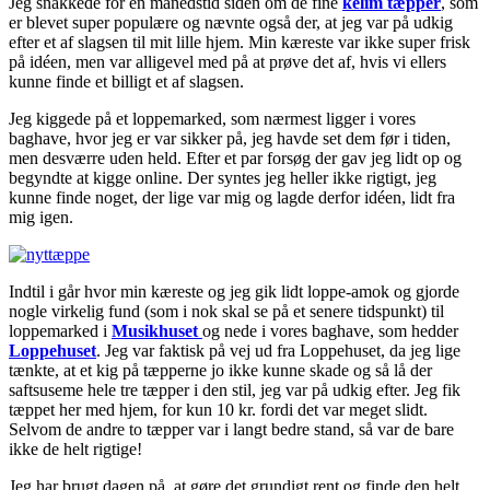
Jeg snakkede for en månedstid siden om de fine
kelim tæpper
, som
er blevet super populære og nævnte også der, at jeg var på udkig
efter et af slagsen til mit lille hjem. Min kæreste var ikke super frisk
på idéen, men var alligevel med på at prøve det af, hvis vi ellers
kunne finde et billigt et af slagsen.
Jeg kiggede på et loppemarked, som nærmest ligger i vores
baghave, hvor jeg er var sikker på, jeg havde set dem før i tiden,
men desværre uden held. Efter et par forsøg der gav jeg lidt op og
begyndte at kigge online. Der syntes jeg heller ikke rigtigt, jeg
kunne finde noget, der lige var mig og lagde derfor idéen, lidt fra
mig igen.
Indtil i går hvor min kæreste og jeg gik lidt loppe-amok og gjorde
nogle virkelig fund (som i nok skal se på et senere tidspunkt) til
loppemarked i
Musikhuset
og nede i vores baghave, som hedder
Loppehuset
. Jeg var faktisk på vej ud fra Loppehuset, da jeg lige
tænkte, at et kig på tæpperne jo ikke kunne skade og så lå der
saftsuseme hele tre tæpper i den stil, jeg var på udkig efter. Jeg fik
tæppet her med hjem, for kun 10 kr. fordi det var meget slidt.
Selvom de andre to tæpper var i langt bedre stand, så var de bare
ikke de helt rigtige!
Jeg har brugt dagen på, at gøre det grundigt rent og finde den helt