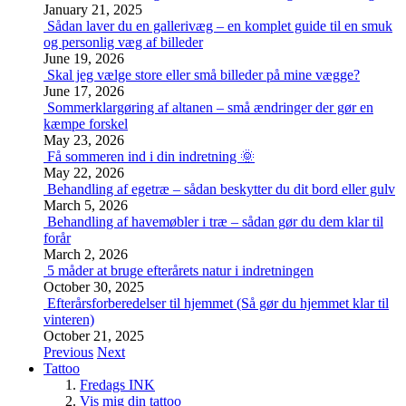
January 21, 2025
Sådan laver du en gallerivæg – en komplet guide til en smuk
og personlig væg af billeder
June 19, 2026
Skal jeg vælge store eller små billeder på mine vægge?
June 17, 2026
Sommerklargøring af altanen – små ændringer der gør en
kæmpe forskel
May 23, 2026
Få sommeren ind i din indretning 🌞
May 22, 2026
Behandling af egetræ – sådan beskytter du dit bord eller gulv
March 5, 2026
Behandling af havemøbler i træ – sådan gør du dem klar til
forår
March 2, 2026
5 måder at bruge efterårets natur i indretningen
October 30, 2025
Efterårsforberedelser til hjemmet (Så gør du hjemmet klar til
vinteren)
October 21, 2025
Previous
Next
Tattoo
Fredags INK
Vis mig din tattoo