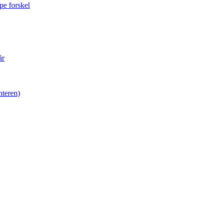
pe forskel
år
nteren)