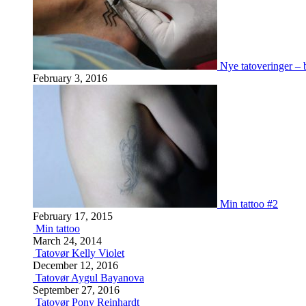
Nye tatoveringer –
February 3, 2016
Min tattoo #2
February 17, 2015
Min tattoo
March 24, 2014
Tatovør Kelly Violet
December 12, 2016
Tatovør Aygul Bayanova
September 27, 2016
Tatovør Pony Reinhardt