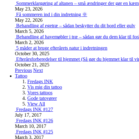
Sommerklargøring af altanen – små ændringer der gør en kæm
May 23, 2026
Få sommeren ind i din indretning 🌞
May 22, 2026
Behandling af egetræ – sådan beskytter du dit bord eller gulv
March 5, 2026
Behandling af havemøbler i træ – sådan gør du dem klar til for
March 2, 2026
5 måder at bruge efterårets natur i indretningen
October 30, 2025
Efterårsforberedelser til hjemmet (Så gør du hjemmet klar til vi
October 21, 2025
Previous
Next
Tattoo
Fredags INK
Vis mig din tattoo
Vores tattoos
Gode tatovører
View All
Fredags INK #127
July 17, 2017
Fredags INK #126
March 10, 2017
Fredags INK #125
March 3, 2017