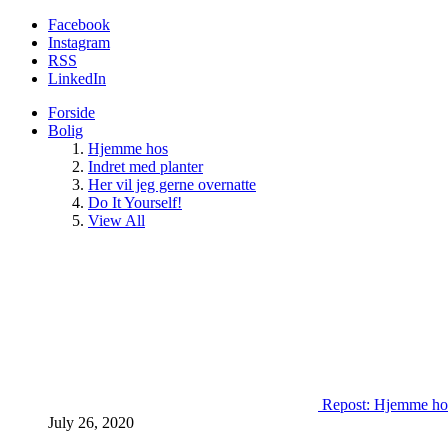
Facebook
Instagram
RSS
LinkedIn
Forside
Bolig
Hjemme hos
Indret med planter
Her vil jeg gerne overnatte
Do It Yourself!
View All
Repost: Hjemme ho
July 26, 2020